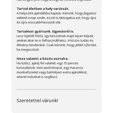
Tartsd életben a hely varázsát.
A helyszínt ajándékba kaptuk. Kérünk, hogy
fogyassz
valamit a nap során
, ezzel is támogatva azt, hogy újra
és újra visszatérhessünk ide.
Tartalmat gyártunk. Egymásról is.
Lesz kijelölt fotós, így készülnek majd olyan képek,
amiket akár te is felhasználhatsz. A közös tudás és
élmény mindenkié. Csak kérünk, hogy
jelöld a forrást
,
ha megosztod.
Hozz valamit a közös asztalra.
Ha tudsz, ajánlj fel valamit: egy 15 perces
konzultációt, mini workshopot, egy hasznos
munkafüzetet vagy bármilyen extra ajándékot,
amivel másokat is segítesz.
Szeretettel várunk!