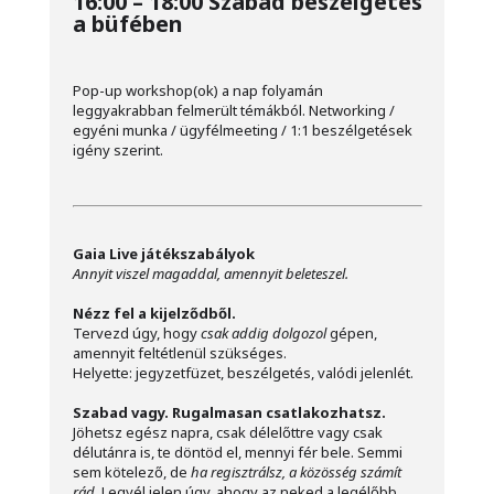
16:00 – 18:00 Szabad beszélgetés
a büfében
Pop-up workshop(ok) a nap folyamán
leggyakrabban felmerült témákból. Networking /
egyéni munka / ügyfélmeeting / 1:1 beszélgetések
igény szerint.
Gaia Live játékszabályok
Annyit viszel magaddal, amennyit beleteszel.
Nézz fel a kijelződből.
Tervezd úgy, hogy
csak addig dolgozol
gépen,
amennyit feltétlenül szükséges.
Helyette: jegyzetfüzet, beszélgetés, valódi jelenlét.
Szabad vagy. Rugalmasan csatlakozhatsz.
Jöhetsz egész napra, csak délelőttre vagy csak
délutánra is, te döntöd el, mennyi fér bele. Semmi
sem kötelező, de
ha regisztrálsz, a közösség számít
rád.
Legyél jelen úgy, ahogy az neked a legélőbb.