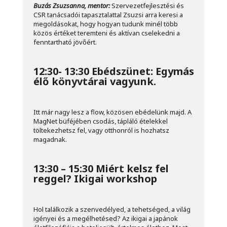
Buzás Zsuzsanna, mentor:
Szervezetfejlesztési és
CSR tanácsadói tapasztalattal Zsuzsi arra keresi a
megoldásokat, hogy hogyan tudunk minél több
közös értéket teremteni és aktívan cselekedni a
fenntartható jövőért.
12:30- 13:30 Ebédszünet: Egymás
élő könyvtárai vagyunk.
Itt már nagy lesz a flow, közösen ebédelünk majd. A
MagNet büféjében csodás, tápláló ételekkel
töltekezhetsz fel, vagy otthonról is hozhatsz
magadnak.
13:30 – 15:30 Miért kelsz fel
reggel? Ikigai workshop
Hol találkozik a szenvedélyed, a tehetséged, a világ
igényei és a megélhetésed? Az ikigai a japánok