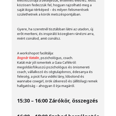
életfilozófiája a beteljesült, értelmes élethez. Most
közösen fedezzük fel, hogyan rajzolható meg a
saját ikigai-térképed – és milyen felismerések
születhetnek a körök metszéspontjában.
Gyere, ha szeretnél tisztábban látni az utadon, új
erőt meríteni, és inspiráló közegben ránézni arra,
miért csinálod, amit csinálsz.
A workshopot facilitálja:
Bognár Katalin
, pszichológus, coach.
Katát már jól ismeritek a Gaia Cafékról:
megoldásfókuszú pszichológus és önismereti
coach, vállalkozó és cégtulajdonos, édesanya és
feleség, a picit fura vidéki lány, lóbolond és
wannabe cowgirl, örök útkereső és (állítólag) remek
hallgatóság – ahogyan ő írja magáról.
15:30 – 16:00 Zárókör, összegzés