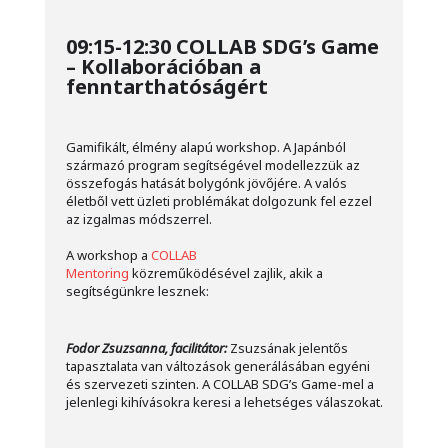
09:15-12:30 COLLAB SDG’s Game
– Kollaborációban a
fenntarthatóságért
Gamifikált, élmény alapú workshop. A Japánból
származó program segítségével modellezzük az
összefogás hatását bolygónk jövőjére. A valós
életből vett üzleti problémákat dolgozunk fel ezzel
az izgalmas módszerrel.
A workshop a
COLLAB
Mentoring
közreműködésével zajlik, akik a
segítségünkre lesznek:
Fodor Zsuzsanna, facilitátor:
Zsuzsának jelentős
tapasztalata van változások generálásában egyéni
és szervezeti szinten. A COLLAB SDG’s Game-mel a
jelenlegi kihívásokra keresi a lehetséges válaszokat.