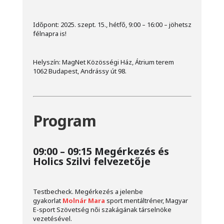
Időpont: 2025. szept. 15., hétfő, 9:00 – 16:00 – jöhetsz
félnapra is!
Helyszín: MagNet Közösségi Ház, Átrium terem
1062 Budapest, Andrássy út 98.
Program
09:00 – 09:15 Megérkezés és
Holics Szilvi felvezetője
Testbecheck.
Megérkezés a jelenbe
gyakorlat
Molnár Mara
sport mentáltréner, Magyar
E-sport Szövetség női szakágának társelnöke
vezetésével.